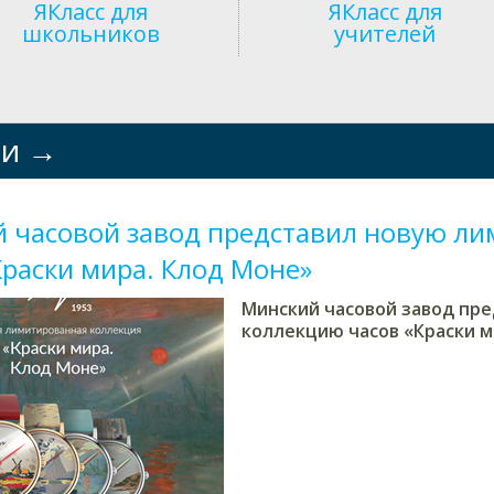
ЯКласс для
ЯКласс для
школьников
учителей
ти
 часовой завод представил новую л
Краски мира. Клод Моне»
Минский часовой завод пр
коллекцию часов «Краски м