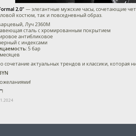
Formal 2.0
"
— элегантные мужские часы, сочетающие чет
ловой костюм, так и повседневный образ.
кварцевый, Луч 2360M
жавеющая сталь с хромированным покрытием
фировое антибликовое
 черный с индексами
ицаемость
: 5 бар
2 месяцев
о сочетание актуальных трендов и классики, которая н
BYN
ожеланиями!
"
!
11.2024