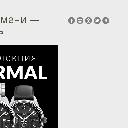
ремени —
ь