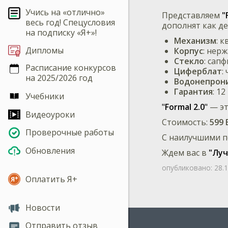
Учись на «отлично»
Представляем
"
весь год! Спецусловия
дополнят как де
на подписку «Я+»!
Механизм
: 
Дипломы
Корпус
: нер
Стекло
: сап
Расписание конкурсов
Циферблат
:
на 2025/2026 год
Водонепрон
Гарантия
: 1
Учебники
"
Formal 2.0
"
— эт
Видеоуроки
Стоимость:
599 
Проверочные работы
С наилучшими п
Обновления
Ждем вас в
"Луч
опубликовано:
28.
Оплатить Я+
Новости
Отправить отзыв