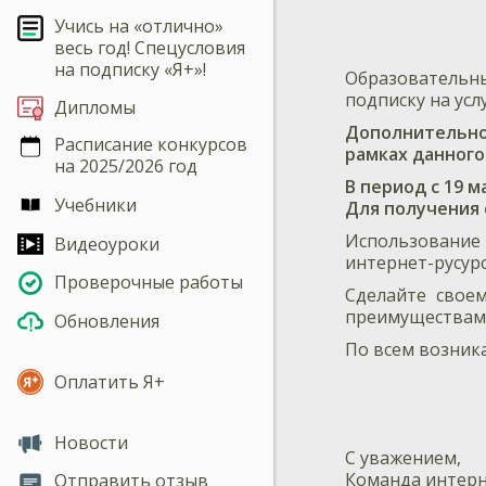
Учись на «отлично»
весь год! Спецусловия
на подписку «Я+»!
Образовательны
подписку на усл
Дипломы
Дополнительно 
Расписание конкурсов
рамках данного
на 2025/2026 год
В период с 19 м
Учебники
Для получения
Использовани
Видеоуроки
интернет-русур
Проверочные работы
Сделайте свое
преимуществами
Обновления
По всем возник
Оплатить Я+
Новости
С уважением,
Команда интерн
Отправить отзыв