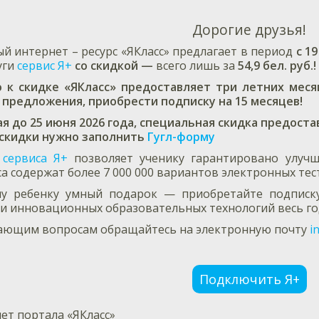
Дорогие друзья!
й интернет – ресурс «ЯКласс» предлагает в период
с 1
уги
сервис Я+
со скидкой —
всего лишь за
54,9 бел. руб.!
к скидке «ЯКласс» предоставляет три летних месяца
 предложения, приобрести подписку на 15 месяцев!
ая до 25 июня 2026 года, специальная скидка предоста
 скидки нужно заполнить
Гугл-форму
е
сервиса Я+
позволяет ученику гарантировано улучш
са содержат более 7 000 000 вариантов электронных т
му ребенку умный подарок — приобретайте подпис
 инновационных образовательных технологий весь го
ающим вопросам обращайтесь на электронную почту
i
Подключить Я+
ет портала «ЯКласс»