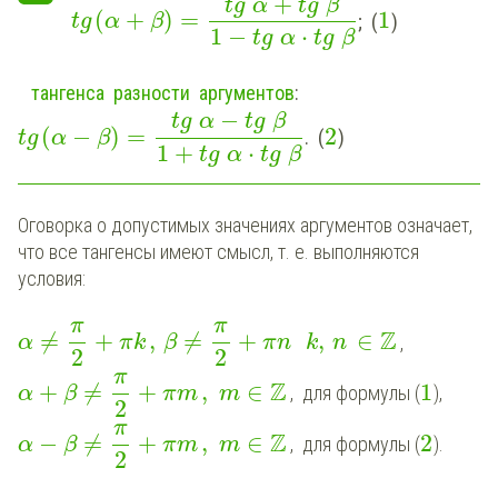
+
tg
α
tg
β
(
+
)
=
1
; (
)
tg
α
β
1
−
⋅
tg
α
tg
β
тангенса разности аргументов
:
−
tg
α
tg
β
(
−
)
=
2
. (
)
tg
α
β
1
+
⋅
tg
α
tg
β
Оговорка о допустимых значениях аргументов означает,
что все тангенсы имеют смысл, т. е. выполняются
условия:
π
π
Z
≠
+
,
≠
+
,
∈
,
α
π
k
β
π
n
k
n
2
2
π
Z
+
≠
+
,
∈
1
, для формулы (
),
α
β
π
m
m
2
π
Z
−
≠
+
,
∈
2
, для формулы (
).
α
β
π
m
m
2