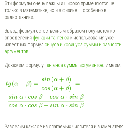
Эти формулы очень важны и широко применяются не
только в математике, но и в физике — особенно в
радиотехнике.
Вывод формул естественным образом получается из
определения
функции тангенса
и использования уже
известных формул
синуса и косинуса суммы и разности
аргументов
.
Докажем формулу
тангенса суммы аргументов
. Имеем:
(
+
)
sin
α
β
(
+
)
=
=
tg
α
β
(
+
)
cos
α
β
⋅
+
⋅
sin
α
cos
β
cos
α
sin
β
⋅
−
⋅
cos
α
cos
β
sin
α
sin
β
.
Разделим каждое из слагаемых числителя и знаменателя