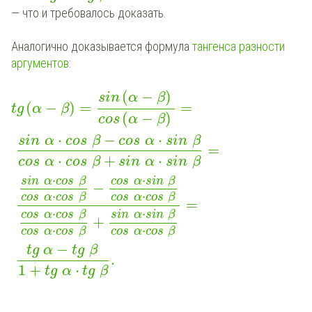
— что и требовалось доказать.
Аналогично доказывается формула
тангенса разности
аргументов
:
(
−
)
sin
α
β
(
−
)
=
=
tg
α
β
(
−
)
cos
α
β
⋅
−
⋅
sin
α
cos
β
cos
α
sin
β
=
⋅
+
⋅
cos
α
cos
β
sin
α
sin
β
⋅
⋅
sin
α
cos
β
cos
α
sin
β
−
⋅
⋅
cos
α
cos
β
cos
α
cos
β
=
⋅
⋅
cos
α
cos
β
sin
α
sin
β
+
⋅
⋅
cos
α
cos
β
cos
α
cos
β
−
tg
α
tg
β
.
1
+
⋅
tg
α
tg
β