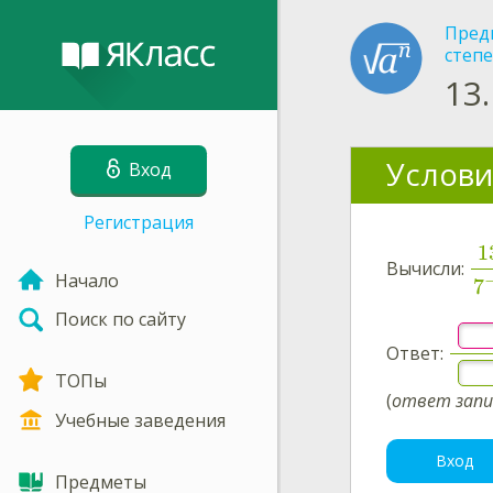
Пред
степ
13.
Услови
Вход
Регистрация
1
Вычисли:
Начало
7
Поиск по сайту
Ответ:
ТОПы
(
ответ запи
Учебные заведения
Вход
Предметы