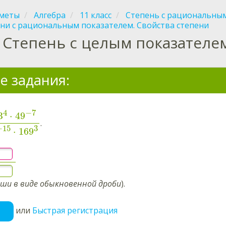
меты
Алгебра
11 класс
Степень с рациональны
ени с рациональным показателем. Свойства степени
Степень с целым показателе
е задания:
4
−
7
3
⋅
49
.
−
15
3
⋅
169
ши в виде обыкновенной дроби
).
или
Быстрая регистрация