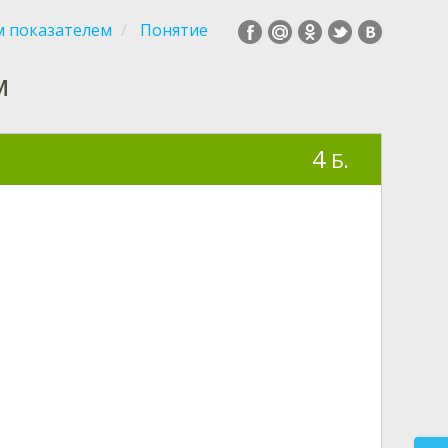
м показателем
Понятие
м
4
Б.