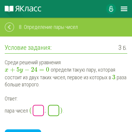
8.
Определение пары чисел
Условие задания:
3
Б.
Среди решений уравнения
+
5
−
24
=
0
определи
такую пару, которая
x
y
3
состоит из двух таких чисел, первое из которых в
раза
больше второго.
Ответ:
(
)
пара чисел
;
.