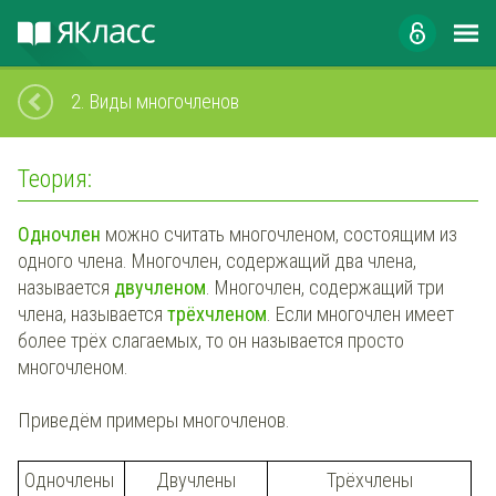
2.
Виды многочленов
Теория:
Одночлен
можно считать многочленом, состоящим из
одного члена. Многочлен, содержащий два члена,
называется
двучленом
. Многочлен, содержащий три
члена, называется
трёхчленом
. Если многочлен имеет
более трёх слагаемых, то он называется просто
многочленом.
Приведём примеры многочленов.
Одночлены
Двучлены
Трёхчлены