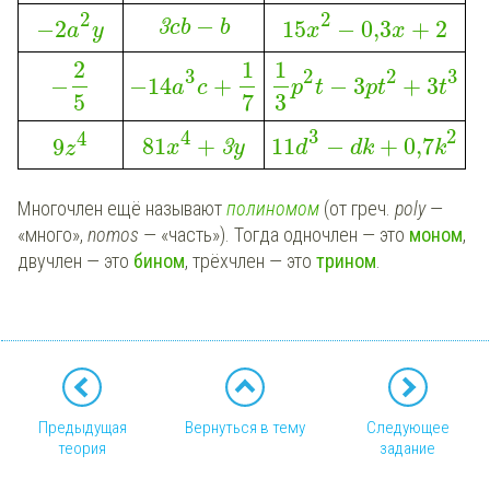
2
2
−
−
2
15
−
0,3
+
2
3
cb
b
a
y
x
x
2
1
1
3
2
2
3
−
−
14
+
−
3
+
3
a
c
p
t
p
t
t
5
7
3
3
2
4
4
11
−
+
0,7
81
+
9
d
dk
k
x
3
y
z
Многочлен ещё называют
полиномом
(от греч.
poly
—
«много»,
nomos
— «часть»). Тогда одночлен — это
моном
,
двучлен — это
бином
, трёхчлен — это
трином
.
Предыдущая
Вернуться в тему
Следующее
теория
задание