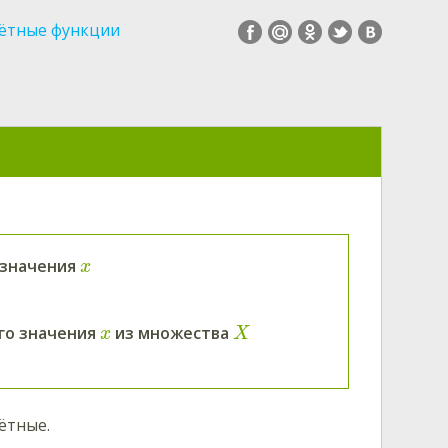
чётные функции
о значения
x
ого значения
из множества
x
X
ётные.