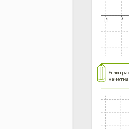
Если гр
нечётна