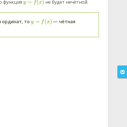
=
(
)
то функция
не будет нечётной.
y
f
x
=
(
)
 ординат, то
— чётная
y
f
x