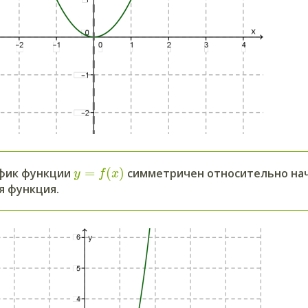
=
(
)
афик функции
симметричен относительно нач
y
f
x
я функция.