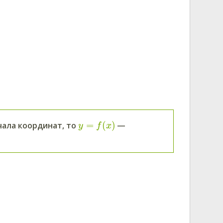
=
(
)
ала координат, то
—
y
f
x