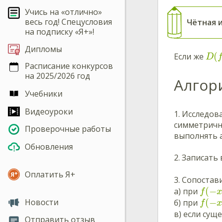
Учись на «отлично»
весь год! Спецусловия
Чётная 
на подписку «Я+»!
Дипломы
(
Если же
D
Расписание конкурсов
на 2025/2026 год
Алгор
Учебники
Видеоуроки
1. Исследо
симметрична
Проверочные работы
выполнять 
Обновления
2. Записат
Оплатить Я+
3. Сопоста
(
−
а) при
f
Новости
(
−
б) при
f
в) если сущ
Отправить отзыв