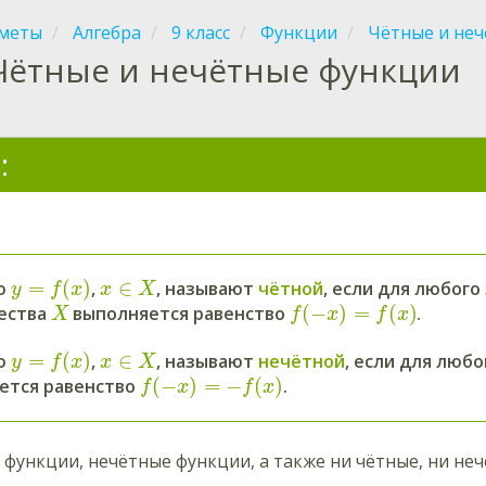
меты
Алгебра
9 класс
Функции
Чётные и не
Чётные и нечётные функции
:
=
(
)
∈
ю
,
, называют
чётной
, если для любог
y
f
x
x
X
(
−
)
=
(
)
ества
выполняется равенство
.
X
f
x
f
x
=
(
)
∈
ю
,
, называют
нечётной
, если для люб
y
f
x
x
X
(
−
)
=
−
(
)
ется равенство
.
f
x
f
x
 функции, нечётные функции, а также ни чётные, ни неч