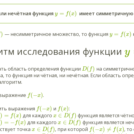
=
(
)
или нечётная функция
имеет симметричную 
y
f
x
)
=
(
)
— несимметричное множество, то функция
f
y
f
x
итм исследования функции
y
(
)
вать область определения функции
на симметрично
D
f
, то функция ни чётная, ни нечётная. Если область оп
алгоритм.
(
−
)
ь выражение
.
f
x
(
−
)
(
)
вить выражения
и
:
f
x
f
x
)
=
(
)
∈
(
)
для каждого
функция является чётно
x
f
x
x
D
f
)
=
−
(
)
∈
(
)
для каждого
функция является неч
x
f
x
x
D
f
∈
(
)
(
−
)
≠
(
)
ествует точка
, при которой
, т
x
D
f
f
x
f
x