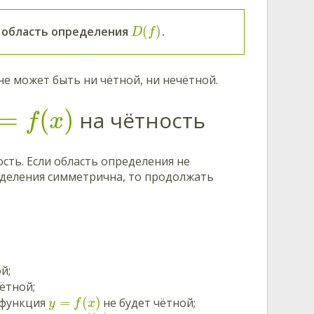
(
)
область определения
.
D
f
не может быть ни чётной, ни нечётной.
=
(
)
на чётность
f
x
сть. Если область определения не
ределения симметрична, то продолжать
й;
ётной;
=
(
)
о функция
не будет чётной;
y
f
x