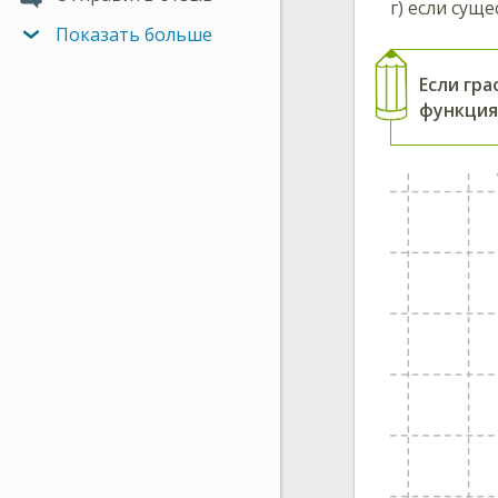
г) если сущ
Показать больше
Если гр
функция