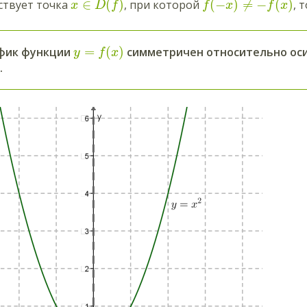
∈
(
)
(
−
)
≠
−
(
)
ествует точка
, при которой
, 
x
D
f
f
x
f
x
=
(
)
афик функции
симметричен относительно оси
y
f
x
.