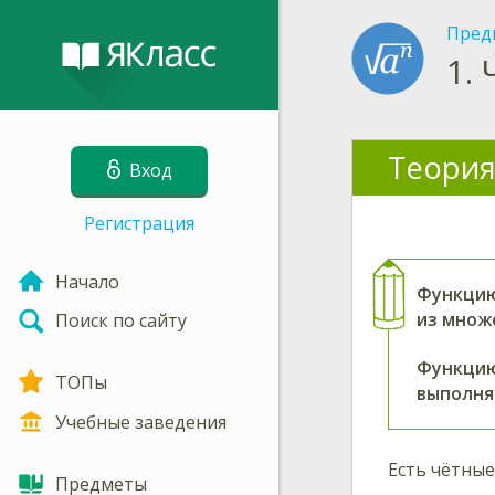
Пред
1.
Теория
Вход
Регистрация
Начало
Функци
из множ
Поиск по сайту
Функци
ТОПы
выполня
Учебные заведения
Есть чётные
Предметы