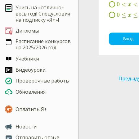
0
<
<
x
Учись на «отлично»
весь год! Спецусловия
0
≤
≤
x
на подписку «Я+»!
Дипломы
Вход
Расписание конкурсов
на 2025/2026 год
Учебники
Видеоуроки
Предыд
Проверочные работы
Обновления
Оплатить Я+
Новости
Отправить отзыв