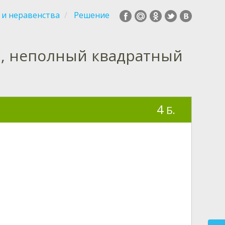
 и неравенства
Решение
а, неполный квадратный
4
Б.