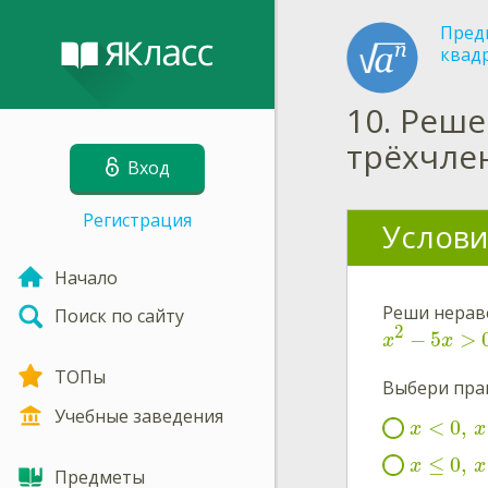
Пред
квад
10.
Реше
трёхчле
Вход
Регистрация
Услови
Начало
Реши нерав
Поиск по сайту
2
−
5
>
x
x
ТОПы
Выбери пра
Учебные заведения
<
0
,
x
x
≤
0
,
x
x
Предметы