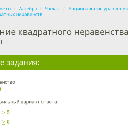
меты
Алгебра
9 класс
Рациональные уравнения
ратных неравенств
ние квадратного неравенств
н
е задания:
енство
0
.
вильный вариант ответа:
>
5
≥
5