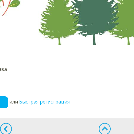
ава
или
Быстрая регистрация