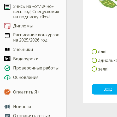
Учись на «отлично»
весь год! Спецусловия
на подписку «Я+»!
Дипломы
Расписание конкурсов
на 2025/2026 год
Учебники
ёлкі
Видеоуроки
аднольк
Проверочные работы
зелкі
Обновления
Вход
Оплатить Я+
Новости
Отправить отзыв