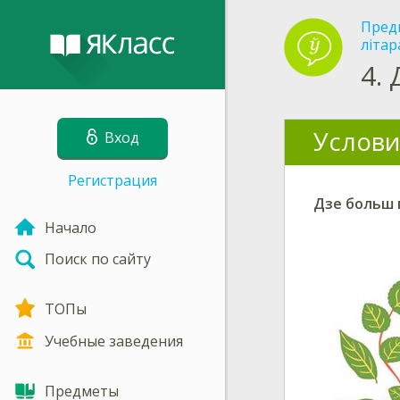
Пред
літар
4.
Услови
Вход
Регистрация
Дзе больш г
Начало
Поиск по сайту
ТОПы
Учебные заведения
Предметы