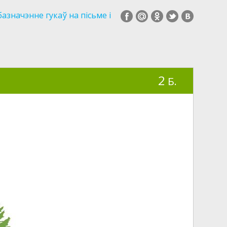
базначэнне гукаў на пісьме і
2
Б.