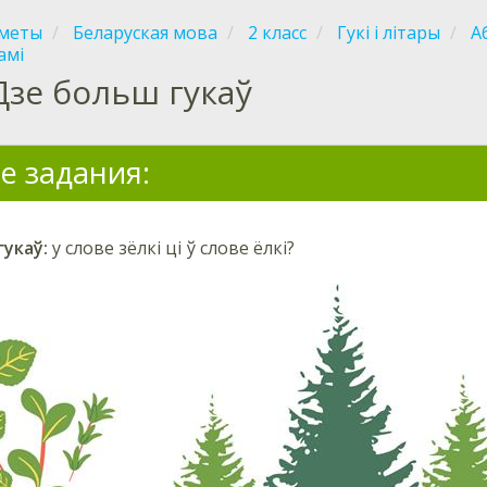
меты
Беларуская мова
2 класс
Гукі і літары
А
амі
Дзе больш гукаў
е задания:
укаў:
у слове зёлкі ці ў слове ёлкі?