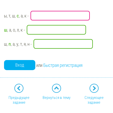
ы, т, ш,
с
, а, к -
ш
, а, о, л, к -
ш,
п
, а, у, т, я, н -
Вход
или
Быстрая регистрация
Предыдущее
Вернуться в тему
Следующее
задание
задание