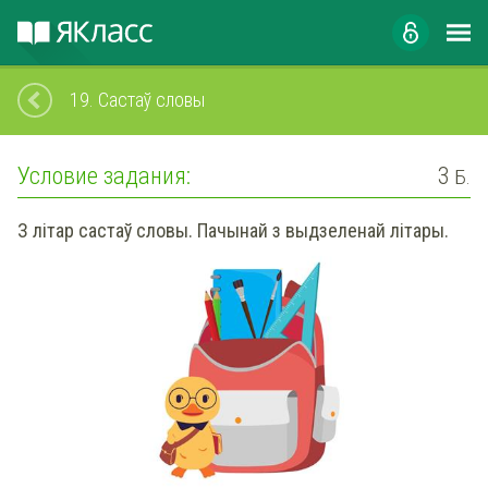
19.
Састаў словы
Условие задания:
3
Б.
З літар састаў словы. Пачынай з выдзеленай літары.