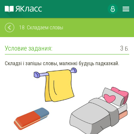
18.
Складаем словы
Условие задания:
3
Б.
Складзі і запішы словы, малюнкі будуць падказкай.