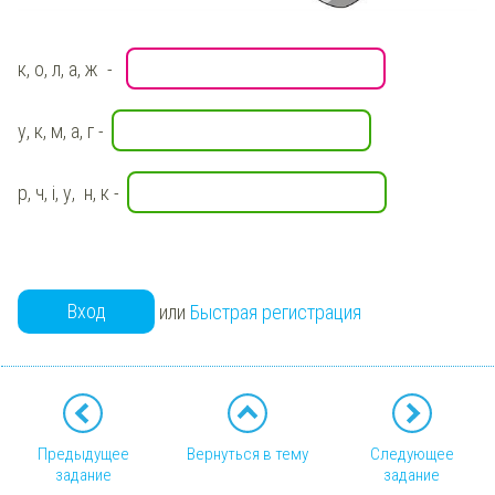
к, о, л, а, ж -
у, к, м, а, г -
р, ч, і, у, н, к -
Вход
или
Быстрая регистрация
Предыдущее
Вернуться в тему
Следующее
задание
задание