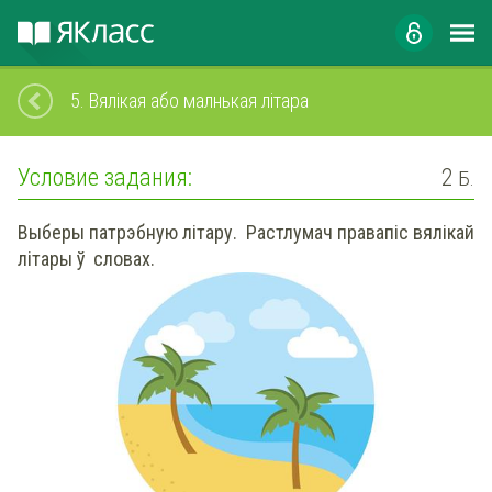
5.
Вялікая або малнькая літара
Условие задания:
2
Б.
Выберы патрэбную літару. Растлумач правапіс вялікай
літары ў словах.