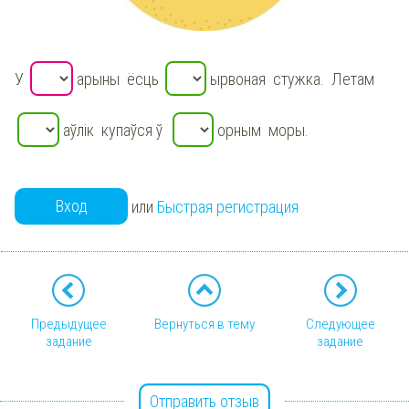
У
арыны ёсць
ырвоная стужка. Летам
аўлік купаўся ў
орным моры.
Вход
или
Быстрая регистрация
Предыдущее
Вернуться в тему
Следующее
задание
задание
Отправить отзыв