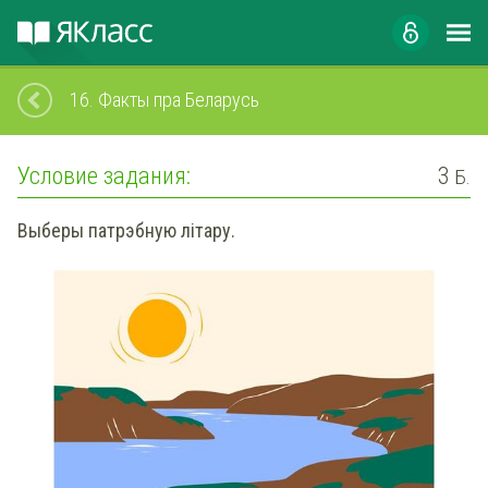
16.
Факты пра Беларусь
Условие задания:
3
Б.
Выберы патрэбную літару.