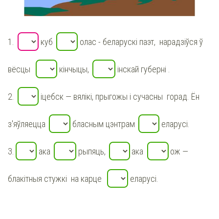
1.
куб
олас - беларускі паэт, нарадзіўся ў
вёсцы
кінчыцы,
інскай губерні .
2.
іцебск — вялікі, прыгожы і сучасны горад. Ён
з'яўляецца
бласным цэнтрам
еларусі.
З.
ака
рыпяць,
ака
ож —
блакітныя стужкі на карце
еларусі.