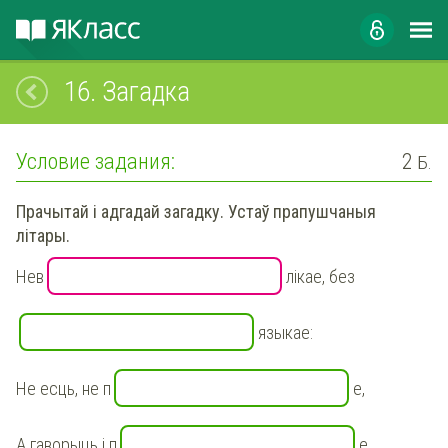
16.
Загадка
Условие задания:
2
Б.
Прачытай і адгадай загадку. Устаў прапушчаныя
літары.
Нев
лікае, без
языкае:
Не есць, не п
е,
А гаворыць і п
е.