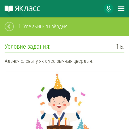
1.
Усе зычныя цвёрдыя
Условие задания:
1
Б.
Адзнач словы, у якіх усе зычныя цвёрдыя.