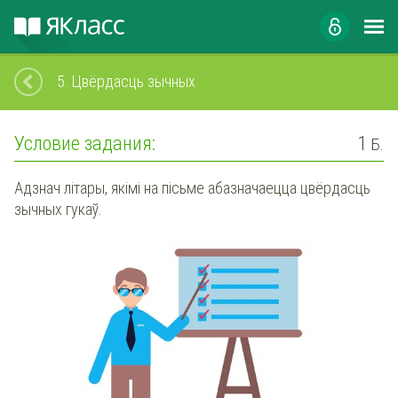
5.
Цвёрдасць зычных
Условие задания:
1
Б.
Адзнач літары, якімі на пісьме абазначаецца цвёрдасць
зычных гукаў.