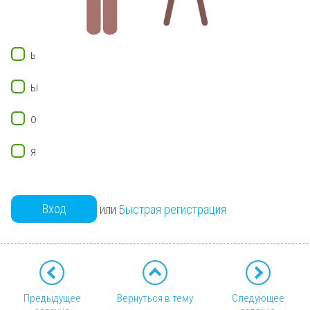
ь
ы
о
я
Вход
или
Быстрая регистрация
Предыдущее
Вернуться в тему
Следующее