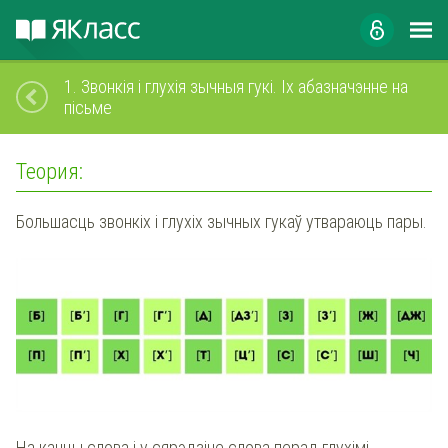
1.
Звонкія і глухія зычныя гукі. Іх абазначэнне на
пісьме
Теория:
Большасць звонкіх і глухіх зычных гукаў утвараюць пары.
На канцы слова і у сярэдзіне слова перад глухімі