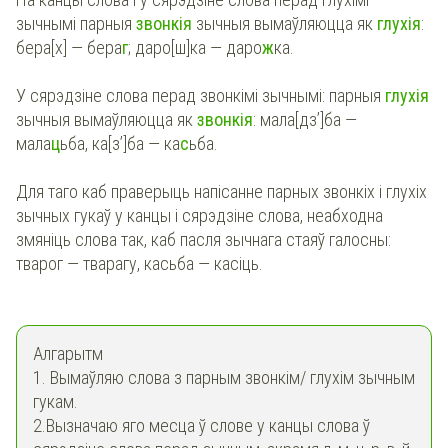
зычнымі парныя
звонкія
зычныя вымаўляюцца як
глухія
:
бера[х] — бера
г
; даро[ш]ка — даро
ж
ка.
У сярэдзіне слова перад звонкімі зычнымі: парныя
глухія
зычныя вымаўляюцца як
звонкія
: мала[дз’]ба —
мала
ц
ьба, ка[з’]ба — ка
с
ьба.
Для таго каб праверыць напісанне парных звонкіх і глухіх
зычных гукаў у канцы і сярэдзіне слова, неабходна
змяніць слова так, каб пасля зычнага стаяў галосны:
тварог — тварагу, касьба — касіць.
Алгарытм
1. Вымаўляю слова з парным звонкім/ глухім зычным
гукам.
2.Вызначаю яго месца ў слове у канцы слова ў