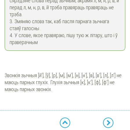
сярэдзіне слова перад зычным, акрамя л, м, н, р, в, й
перад л, м, н, р, в, й трэба правяраць правяраць не
трэба.
3. Змяняю слова так, каб пасля парнага зычнага
стаяў галосны .
4. У слове, якое правяраю, пішу тую ж літару, што і ў
праверачным
Звонкія зычныя [й’], [ў], [р], [м], [м’], [н], [н’], [в], [в’], [л], [л’] не
маюць парных глухіх. Глухія зычныя [к], [к’], [ф], [ф’] не
маюць парных звонкіх.