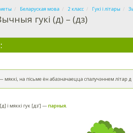
меты
Беларуская мова
2 класс
Гукі і літары
Зы
Зычныя гукі (д) – (дз)
:
 — мяккі, на пісьме ён абазначаецца спалучэннем літар д і
д] і мяккі гук [дз’] —
парныя
.