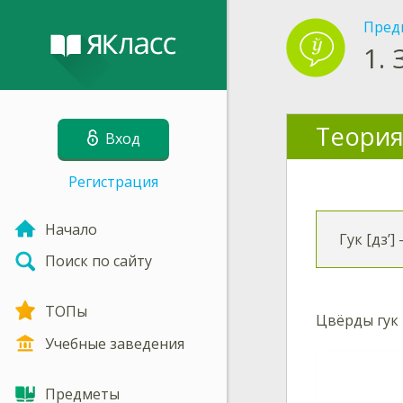
Пред
1.
Теория
Вход
Регистрация
Начало
Гук [дз’]
Поиск по сайту
ТОПы
Цвёрды гук [
Учебные заведения
Предметы