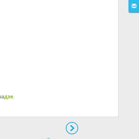
ра
дзе
.