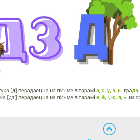
гука [д] перадаецца на пісьме літарамі
а, о, у, э, ы
: гра
да
.
ка [дз’] перадаецца на пісьме літарамі
е, ё, і, ю, я, ь
: на г