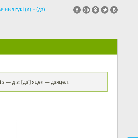
чныя гукі (д) – (дз)
 з — д з: [дз’] яцел — дзяцел.