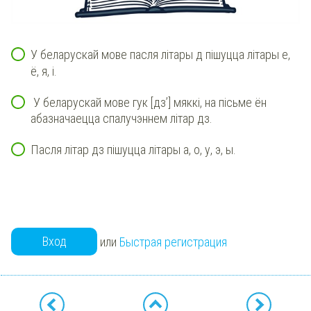
У беларускай мове пасля літары д пішуцца літары е,
ё, я, і.
У беларускай мове гук [дз’] мяккі, на пісьме ён
абазначаецца спалучэннем літар дз.
Пасля літар дз пішуцца літары а, о, у, э, ы.
Вход
или
Быстрая регистрация