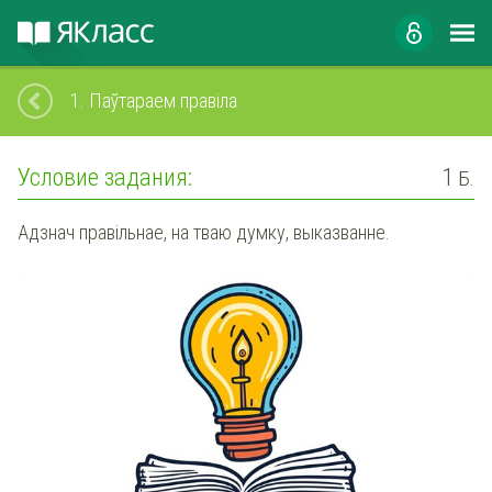
1.
Паўтараем правіла
Условие задания:
1
Б.
Адзнач правільнае, на тваю думку, выказванне.