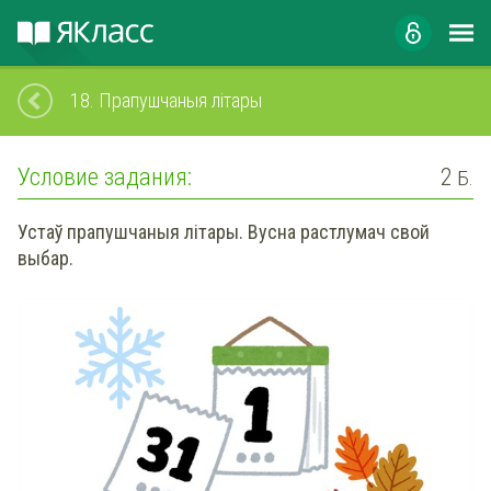
18.
Прапушчаныя літары
Условие задания:
2
Б.
Устаў прапушчаныя літары. Вусна растлумач свой
выбар.