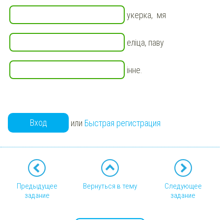
укерка, мя
еліца, паву
інне.
Вход
или
Быстрая регистрация
Предыдущее
Вернуться в тему
Следующее
задание
задание