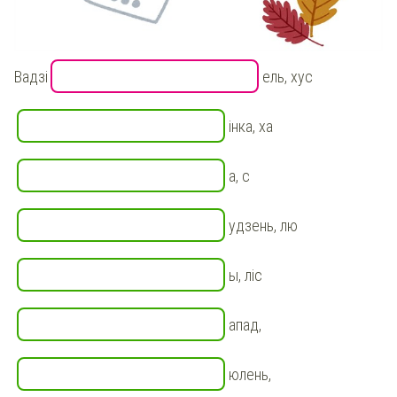
Вадзі
ель, хус
інка, ха
а, с
удзень, лю
ы, ліс
апад,
юлень,