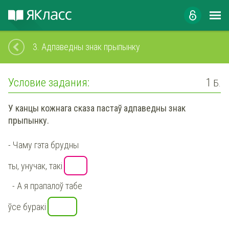
3.
Адпаведны знак прыпынку
Условие задания:
1
Б.
У канцы кожнага сказа пастаў адпаведны знак
прыпынку.
- Чаму гэта брудны
ты, унучак, такі
- А я прапалоў табе
ўсе буракі