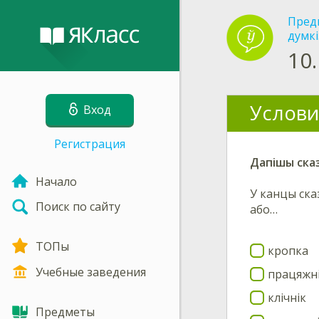
Пред
думкі
10.
Услови
Вход
Регистрация
Дапішы сказ
Начало
У канцы сказ
Поиск по сайту
або…
ТОПы
кропка
Учебные заведения
працяжн
клічнік
Предметы