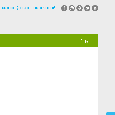
ражэнне ў сказе закончанай
1
Б.