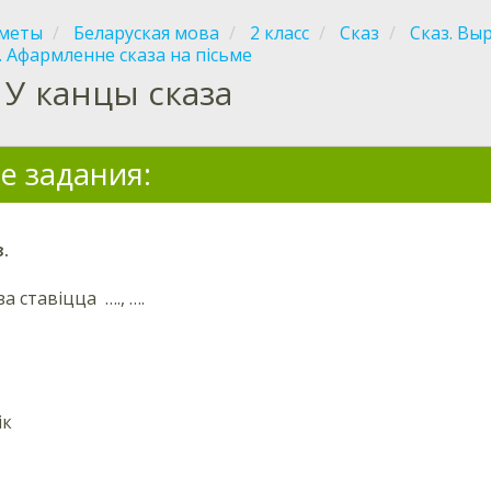
меты
Беларуская мова
2 класс
Сказ
Сказ. Вы
. Афармленне сказа на пісьме
У канцы сказа
е задания:
.
а ставіцца …., ….
ік