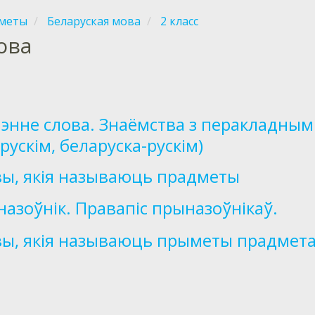
меты
Беларуская мова
2 класс
ова
энне слова. Знаёмства з перакладнымі 
рускім, беларуска-рускім)
ы, якія называюць прадметы
азоўнік. Правапіс прыназоўнікаў.
ы, якія называюць прыметы прадмет