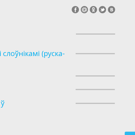
слоўнікамі (руска-
аў