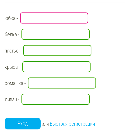
юбка -
белка -
платье -
крыса -
ромашка -
диван -
Вход
или
Быстрая регистрация