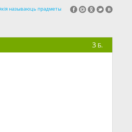
 якія называюць прадметы
3
Б.