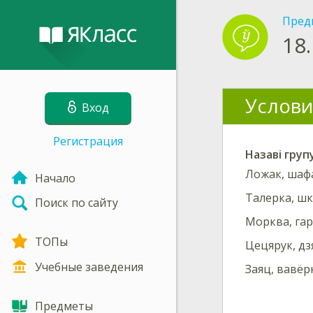
Пред
18.
Услови
Вход
Регистрация
Назаві груп
Ложак, шафа
Начало
Талерка, шк
Поиск по сайту
Морква, га
ТОПы
Цецярук, д
Учебные заведения
Заяц, вавёрк
Предметы