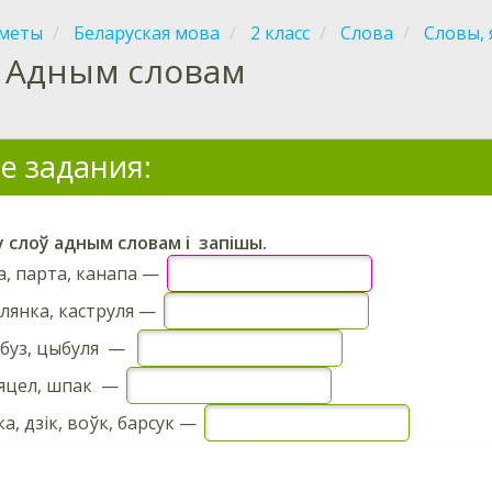
меты
Беларуская мова
2 класс
Слова
Словы,
Адным словам
е задания:
у слоў адным словам і запішы.
, парта, канапа —
лянка, каструля —
рбуз, цыбуля —
зяцел, шпак —
а, дзік, воўк, барсук —