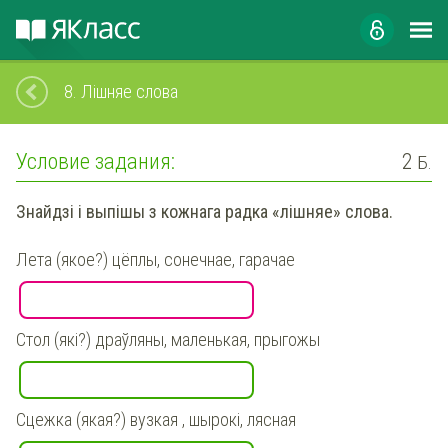
8.
Лішняе слова
Условие задания:
2
Б.
Знайдзі і выпішы з кожнага радка «лішняе» слова.
Лета (якое?) цёплы, сонечнае, гарачае
Стол (які?) драўляны, маленькая, прыгожы
Сцежка (якая?) вузкая , шырокі, лясная