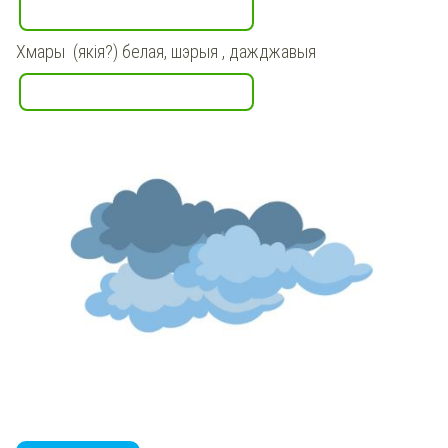
Хмары (якія?) белая, шэрыя , дажджавыя