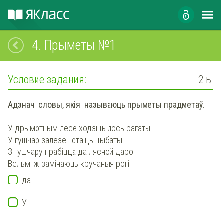
4.
Прыметы №1
Условие задания:
2
Б.
Адзнач словы, якія называюць прыметы прадметаў.
У дрымотным лесе ходзіць лось рагаты
У гушчар залезе і стаіць цыбаты.
З гушчару прабіцца да лясной дарогі
Вельмі ж замінаюць кручаныя pогі.
да
У