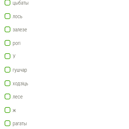
цыбаты
лось
залезе
рогі
У
гушчар
ходзіць
лесе
ж
рагаты