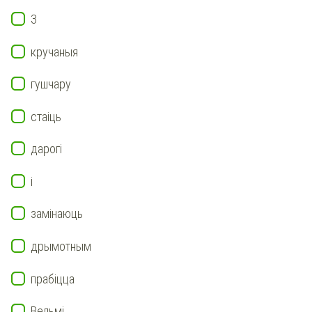
З
кручаныя
гушчару
стаіць
дарогі
і
замінаюць
дрымотным
прабіцца
Вельмі