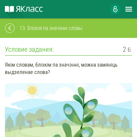
13.
Блізкія па значэнні словы
Условие задания:
2
Б.
Якім словам, блізкім па значэнні, можна замяніць
выдзеленае слова?