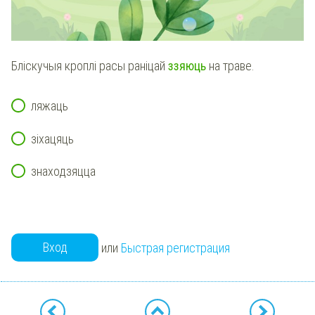
Бліскучыя кроплі расы раніцай
ззяюць
на траве.
ляжаць
зіхацяць
знаходзяцца
Вход
или
Быстрая регистрация