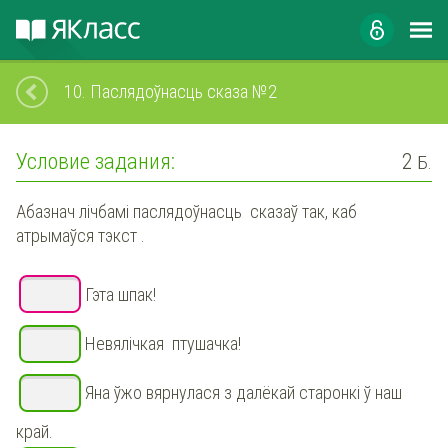
10.
Паслядоўнасць сказа №2
Условие задания:
2
Б.
Абазнач лічбамі паслядоўнасць сказаў так, каб
атрымаўся тэкст .
Гэта шпак!
Невялічкая птушачка!
Яна ўжо вярнулася з далёкай старонкі ў наш
край.