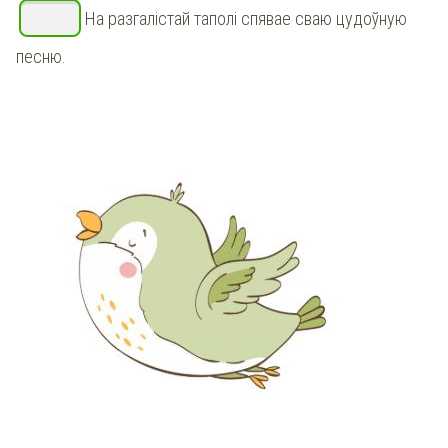
На разгалістай таполі спявае сваю цудоўную
песню.