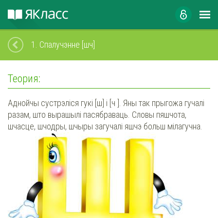
1.
Спалучэнне [шч]
Теория:
Аднойчы сустрэліся гукі [ш] і [ч ]. Яны так прыгожа гучалі
разам, што вырашылі пасябраваць. Словы пяшчота,
шчасце, шчодры, шчыры загучалі яшчэ больш мілагучна.