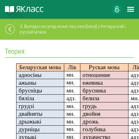
3.
Выпадкі несупадзення ліку назоўнікаў у беларускай і
рускай мовах
Теория:
Беларуская мова
Лік
Руская мова
Лі
мн.
адносіны
отношен
и
е
адз
мн.
ажыны
ежевика
адз
брусніцы
мн.
брусника
адз
бяліла
адз.
белила
мн.
грудзі
мн.
грудь
адз
двайняты
мн.
двойня
адз
дрыжыкі
мн.
дрожь
адз
мн.
дурніцы
голубика
адз
мн.
дурыкі
дурачество
адз