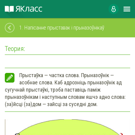
1.
Напісанне прыставак і прыназоўнікаў
Теория:
Прыстаўка
— частка слова.
Прыназоўнік
—
асобнае слова. Каб адрозніць прыназоўнік ад
сугучнай прыстаўкі, трэба паставіць паміж
прыназоўнікам і наступным словам яшчэ адно слова:
(за)йсці (за)дом — зайсці за суседні дом.