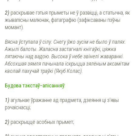
2)
раскрывае гэтыя прыметы не ў развіцці, а статычна, як
жывапісны малюнак, фатаграфію (зафіксаваны пэўны
момант).
Вясна ўступала ў сілу. Снегу ўжо зусім не было ў палях.
Ажылі балоты. Жаласна застагналі кнігаўкі, цяжка
лятаючы над вадою. Высока ў небе звінелі жаваранкі.
Абсохшая зямля пачынала іскрыцца зялёным аксамітам
кволай пахучай траўкі (Якуб Колас).
Будова тэкстаў–апісанняў
:
1)
агульнае ўражанне ад прадмета, дзеяння ці з’явы
рэчаіснасці;
2)
раскрыццё асобных прымет;