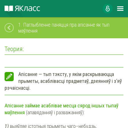
1.
Паглыбленне паняцця пра апісанне як тып
маўлення
Теория:
Апісанне — тып тэксту, у якім раскрываюцца
прыметы, асаблівасці прадметаў, дзеянняў і з’яў
рэчаіснасці.
Апісанне займае асаблівае месца сярод іншых тыпаў
маўлення
(апавяданняў і разважанняў):
1)
выяўляе істотныя прыметы чаго–небудзь;