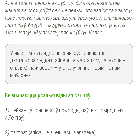
Адны толькі паважныя дубы, узбагачаныя вопытам
жыцця за свой доўгі век, не вельмі спяшаліся расчыняць
свае покаўкі і выпускаць адтуль свежую зелень маладых
лісточкаў, бо дуб — мудрае дрэва, і не паддаецца ён на
зман няпэўнай у пачатку вясны (Якуб Колас).
У чыстым выглядзе апісанні сустракаюцца
дастаткова рэдка (найперш у мастацкім, навуковым
стылях), найчасцей — у спалучэнні з іншымі тыпамі
маўлення.
Вызначаюцца розныя віды апісанняў
:
1)
пейзаж (апісанне з’яў прыроды, пэўных прыродных
аб’ектаў);
2)
партрэт (апісанне знешнасці чалавека);