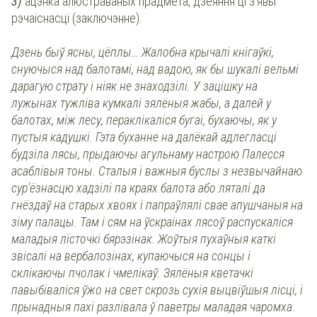
3)
ацэнка алюстраваных прадмета, дзеяння ці з’явы
рэчаіснасці (заключэнне).
Дзень быў ясны, цёплы… Жалобна крычалі кнігаўкі,
снуючыся над балотамі, над вадою, як бы шукалі вельмі
дарагую страту і ніяк не знаходзілі. У зацішку на
лужынах тужліва кумкалі зялёныя жабы, а далей у
балотах, між лесу, пераклікаліся бугаі, бухаючы, як у
пустыя кадушкі. Гэта буханне на далёкай адлегласці
будзіла лясы, прыдаючы агульнаму настрою Палесся
асаблівыя тоны. Сталыя і важныя буслы з незвычайнаю
сур'ёзнасцю хадзілі па краях балота або ляталі да
гнёздаў на старых хвоях і папраўлялі свае апушчаныя на
зіму палацы. Там і сям на ўскраінах лясоў распускаліся
маладыя лісточкі бярэзінак. Жоўтыя пухаўныя каткі
звісалі на вербалозінах, купаючыся на сонцы і
склікаючы пчолак і чмелікаў. Зялёныя кветачкі
павыбіваліся ўжо на свет скрозь сухія выцвіўшыя лісці, і
прынадныя пахі разлівала ў паветры маладая чаромха.