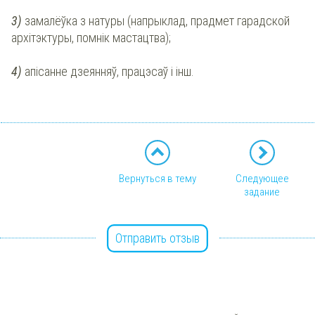
3)
замалёўка з натуры (напрыклад, прадмет гарадской
архітэктуры, помнік мастацтва);
4)
апісанне дзеянняў, працэсаў і інш.
Вернуться в тему
Следующее
задание
Отправить отзыв