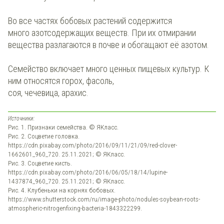
Во все частях бобовых растений содержится
много азотсодержащих веществ. При их отмирании
вещества разлагаются в почве и обогащают её азотом.
Семейство включает много ценных пищевых культур. К
ним относятся горох, фасоль,
соя, чечевица, арахис.
Источники:
Рис. 1. Признаки семейства. © ЯКласс.
Рис. 2. Соцветие головка.
https://cdn.pixabay.com/photo/2016/09/11/21/09/red-clover-
1662601_960_720. 25.11.2021; © ЯКласс.
Рис. 3. Соцветие кисть.
https://cdn.pixabay.com/photo/2016/06/05/18/14/lupine-
1437874_960_720. 25.11.2021; © ЯКласс.
Рис. 4. Клубеньки на корнях бобовых.
https://www.shutterstock.com/ru/image-photo/nodules-soybean-roots-
atmospheric-nitrogenfixing-bacteria-1843322299.