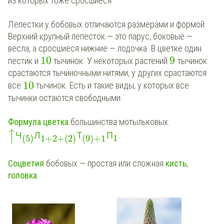
из которых тоже сросшиеся.
Лепестки у бобовых отличаются размерами и формой.
Верхний крупный лепесток — это парус, боковые —
вёсла, а сросшиеся нижние — лодочка. В цветке один
10
9
пестик и
тычинок. У некоторых растений
тычинок
срастаются тычиночными нитями, у других срастаются
10
все
тычинок. Есть и такие виды, у которых все
тычинки остаются свободными.
Формула цветка
большинства мотыльковых:
↑
Ч
Л
Т
П
.
⏐
1
(
5
)
1
+
2
+
(
2
)
(
9
)
+
1
⏐
Соцветия
бобовых — простая или сложная
кисть
,
головка
.