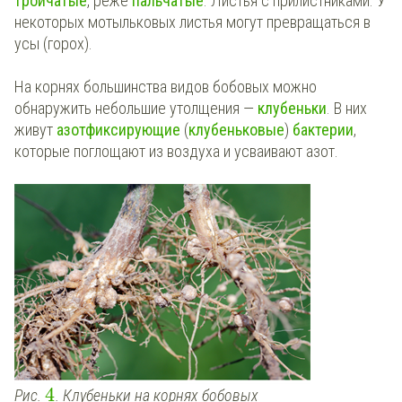
тройчатые
, реже
пальчатые
. Листья с прилистниками. У
некоторых мотыльковых листья могут превращаться в
усы (горох).
На корнях большинства видов бобовых можно
обнаружить небольшие утолщения —
клубеньки
. В них
живут
азотфиксирующие
(
клубеньковые
)
бактерии
,
которые поглощают из воздуха и усваивают азот.
4
Рис.
. Клубеньки на корнях бобовых