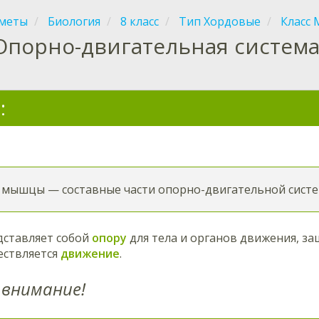
меты
Биология
8 класс
Тип Хордовые
Класс
Опорно-двигательная систем
:
и мышцы — составные части опорно-двигательной систе
ставляет собой
опору
для тела и органов движения, з
ствляется
движение
.
внимание!