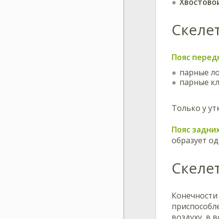
Хвостово
Скеле
Пояс перед
парные ло
парные кл
Только у ут
Пояс задни
образует од
Скеле
Конечности
приспособле
воздуху, в 