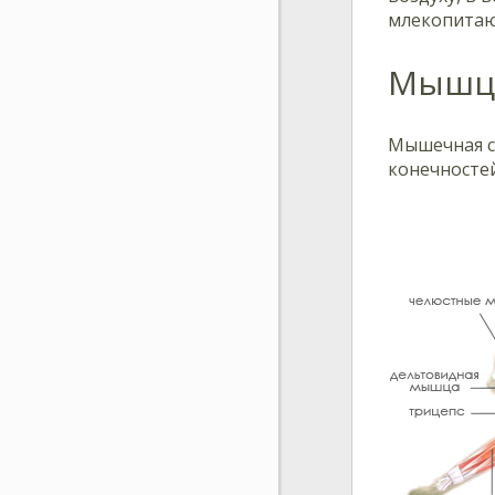
млекопитающ
Мышц
Мышечная с
конечносте