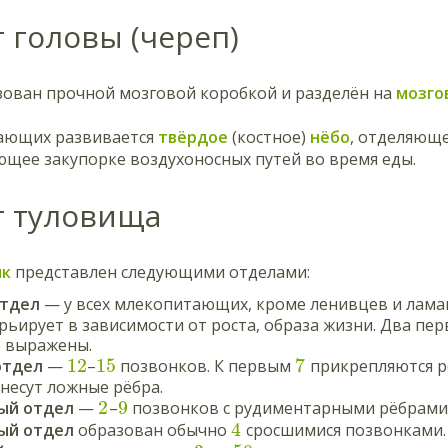
 головы (череп)
зован прочной мозговой коробкой и разделён на
мозго
ающих развивается
твёрдое
(костное)
нёбо
, отделяюще
ющее закупорке воздухоносных путей во время еды.
т туловища
ик
представлен следующими отделами:
тдел
— у всех млекопитающих, кроме ленивцев и лама
рьирует в зависимости от роста, образа жизни. Два пе
 выражены.
12
15
7
отдел
—
–
позвонков. К первым
прикрепляются рё
несут ложные рёбра.
2
9
ый отдел
—
–
позвонков с рудиментарными рёбрами
4
ый отдел
образован обычно
сросшимися позвонками.