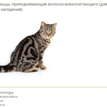
шцы, приподнимающие волоски млекопитающего (для с
нападения).
/zoologiya
lection.edu.ru
.ru
n.ru