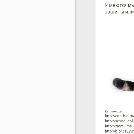
Имеются мы
защиты или 
Источники:
http://cdo-bio.ru
http://school-col
http://zmmu.msu
http://biolicey2vr