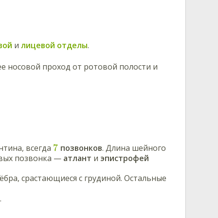
вой
и
лицевой отделы
.
е носовой проход от ротовой полости и
7
нтина, всегда
позвонков
. Длина шейного
рвых позвонка —
атлант
и
эпистрофей
бра, срастающиеся с грудиной. Остальные
.