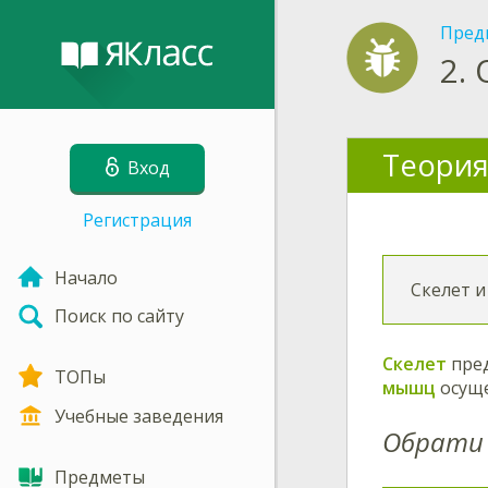
Пред
2.
Теория
Вход
Регистрация
Начало
Скелет 
Поиск по сайту
Скелет
пред
ТОПы
мышц
осуще
Учебные заведения
Обрати 
Предметы