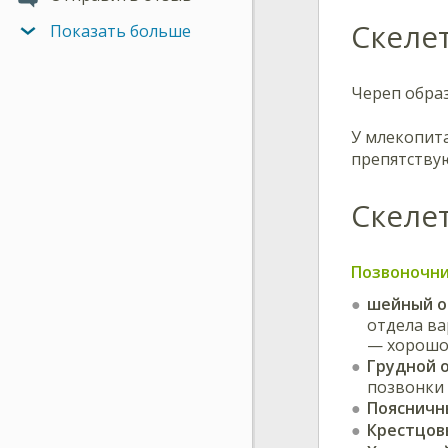
Скелет
Показать больше
Череп обра
У млекопит
препятству
Скеле
Позвоночн
шейный
о
отдела ва
— хорошо
Грудной
позвонки 
Поясничн
Крестцов