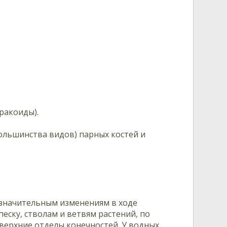
ракоиды).
большинства видов) парных костей и
 значительным изменениям в ходе
еску, стволам и ветвям растений, по
 верхние отделы конечностей. У водных