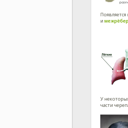
Появляется
и
межрёбе
У некоторы
части чере