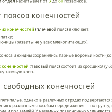
3
50
й отдел
насчитывает от
до
позвонков.
т поясов конечностей
них конечностей
(плечевой пояс)
включает:
патки;
ючицы (развиты не у всех млекопитающих).
коноса и ехидны сохранились парные вороньи кости (ко
х конечностей
(тазовый пояс)
состоит из сросшихся (у 
ну тазовую кость.
т свободных конечностей
 пятипалые, однако в различных отрядах подвергаются
ния к различным способам передвижения — по грунту, п
воде и под землёй. У наземных позвоночных удлиняются