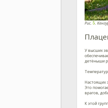
5
Рис.
. Кенгу
Плаце
У высших з
обеспечивае
детёныши р
Температур
Настоящих 
Это помогае
врагов, доб
К этой гру