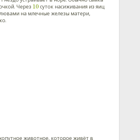
10
очкой. Через
суток насиживания из яиц
клювами на млечные железы матери,
ко.
сухопутное животное, которое живёт в