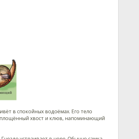
вёт в спокойных водоёмах. Его тело
 уплощённый хвост и клюв, напоминающий
Гнездо устраивает в норе. Обычно самка