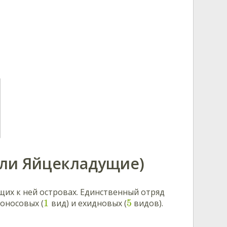
или Яйцекладущие)
щих к ней островах. Единственный отряд
1
5
коносовых (
вид) и ехидновых (
видов).