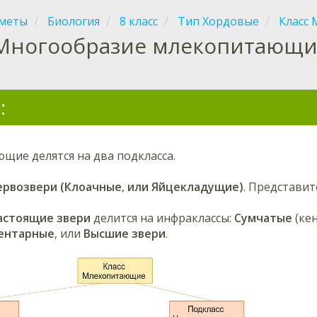
меты
Биология
8 класс
Тип Хордовые
Класс
Многообразие млекопитающи
:
щие делятся на два подкласса.
ервозвери (Клоачные
,
или Яйцекладущие)
. Представит
астоящие звери
делится на инфраклассы:
Сумчатые
(кен
ентарные
, или
Высшие звери
.