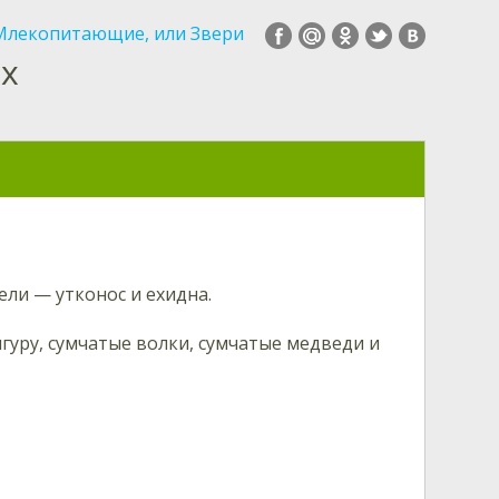
 Млекопитающие, или Звери
х
ели — утконос и ехидна.
гуру, сумчатые волки, сумчатые медведи и