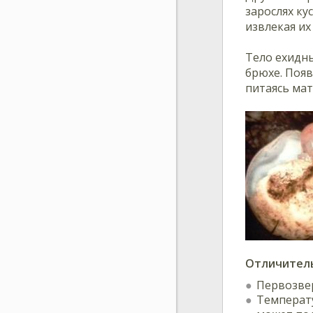
зарослях ку
извлекая их
Тело ехидн
брюхе. Появ
питаясь ма
Отличитель
Первозвер
Температу