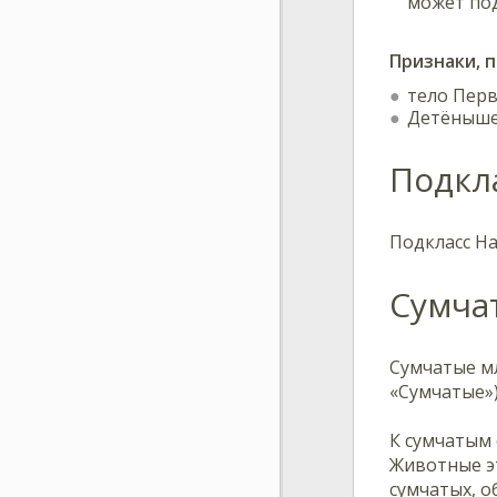
может под
Признаки, 
тело Перв
Детёныше
Подкл
Подкласс Н
Сумча
Сумчатые м
«Сумчатые»)
К сумчатым
Животные эт
сумчатых, 