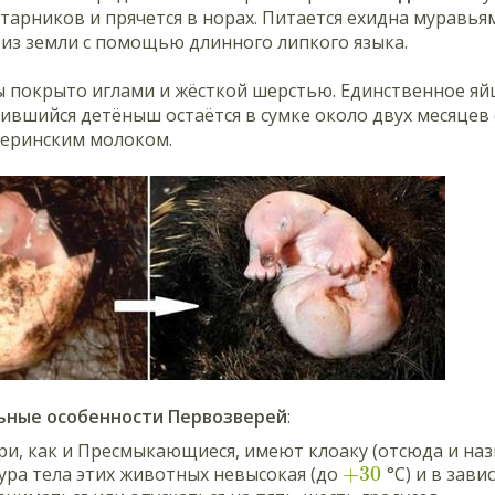
старников и прячется в норах. Питается ехидна муравь
 из земли с помощью длинного липкого языка.
ы покрыто иглами и жёсткой шерстью. Единственное яй
ившийся детёныш остаётся в сумке около двух месяцев (п
теринским молоком.
ные особенности Первозверей
:
и, как и Пресмыкающиеся, имеют клоаку (отсюда и наз
+
30
ра тела этих животных невысокая (до
°C
) и в зав