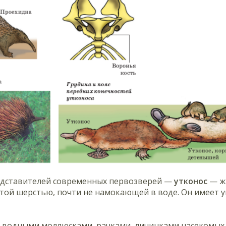
едставителей современных первозверей —
утконос
— жи
стой шерстью, почти не намокающей в воде. Он имеет
 водными моллюсками, рачками, личинками насекомых. 