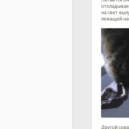
откладывает
на свет вы
лежащей на 
Другой сов