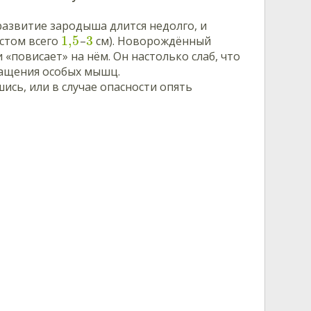
 развитие зародыша длится недолго, и
1,5
3
остом всего
–
см). Новорождённый
«повисает» на нём. Он настолько слаб, что
ращения особых мышц.
ись, или в случае опасности опять