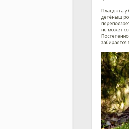
Плацента у 
детёныш рож
переползает
не может со
Постепенно 
забирается в