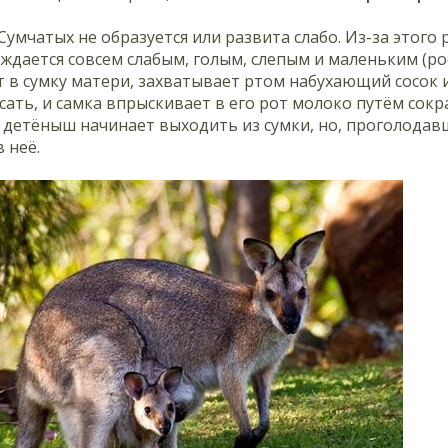
Сумчатых не образуется или развита слабо. Из-за этого
дается совсем слабым, голым, слепым и маленьким (р
 в сумку матери, захватывает ртом набухающий сосок и 
сать, и самка впрыскивает в его рот молоко путём сок
детёныш начинает выходить из сумки, но, проголодавш
 неё.