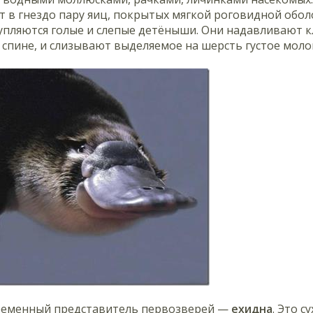
 в гнездо пару яиц, покрытых мягкой роговидной обол
лупляются голые и слепые детёныши. Они надавливают 
спине, и слизывают выделяемое на шерсть густое моло
ременный представитель первозверей —
ехидна
. Это 