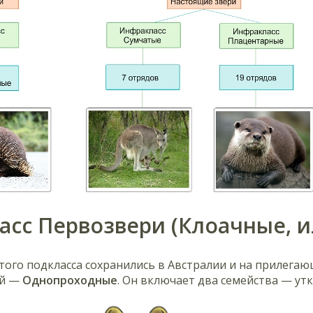
асс Первозвери (Клоачные, 
ого подкласса сохранились в Австралии и на прилегаю
ей —
Однопроходные
. Он включает два семейства — ут