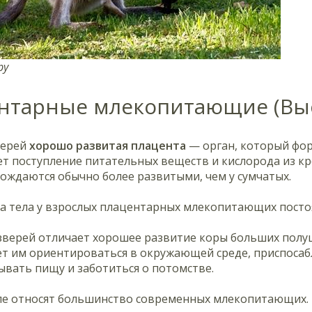
ру
нтарные млекопитающие (Вы
верей
хорошо развитая плацента
— орган, который фор
т поступление питательных веществ и кислорода из кр
ождаются обычно более развитыми, чем у сумчатых.
а тела у взрослых плацентарных млекопитающих посто
зверей отличает хорошее развитие коры больших полуш
т им ориентироваться в окружающей среде, приспосабл
ывать пищу и заботиться о потомстве.
ппе относят большинство современных млекопитающих.