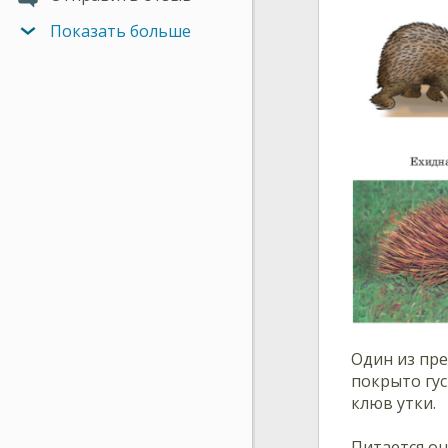
Показать больше
Один из пр
покрыто гу
клюв утки.
Питается он