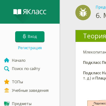
Пред
6.
Теория
Вход
Регистрация
Млекопитаю
Начало
Подкласс П
Поиск по сайту
Подкласс Н
т. д.) и
Плац
ТОПы
Учебные заведения
Предметы