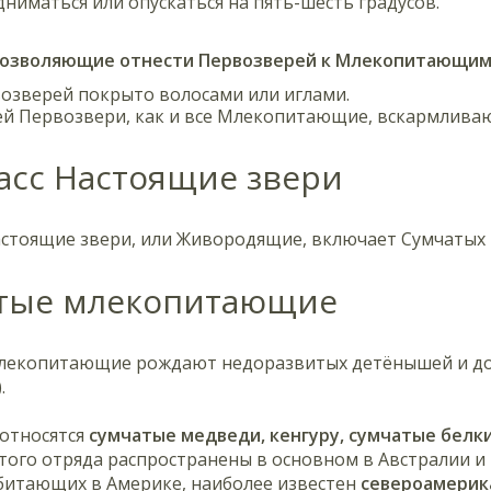
ниматься или опускаться на пять-шесть градусов.
позволяющие отнести Первозверей к Млекопитающи
озверей покрыто волосами или иглами.
й Первозвери, как и все Млекопитающие, вскармлива
асс Настоящие звери
астоящие звери, или Живородящие, включает Сумчатых
тые млекопитающие
лекопитающие рождают недоразвитых детёнышей и дон
.
 относятся
сумчатые медведи, кенгуру, сумчатые белк
ого отряда распространены в основном в Австралии и 
обитающих в Америке, наиболее известен
североамерик