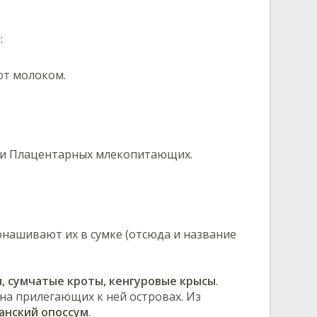
м
:
ют молоком.
 и Плацентарных млекопитающих.
ашивают их в сумке (отсюда и название
и, сумчатые кроты, кенгуровые крысы
.
на прилегающих к ней островах. Из
анский опоссум
.