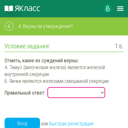
4.
Верны ли утверждения?
Условие задания:
1
Б.
Отметь
, какие из суждений верны:
А. Тимус (вилочковая железа) является железой
внутренней секреции.
Б. Яички являются железами смешанной секреции.
Правильный ответ:
Вход
или
Быстрая регистрация