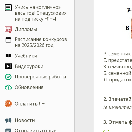
Учись на «отлично»
весь год! Спецусловия
на подписку «Я+»!
Дипломы
Расписание конкурсов
на 2025/2026 год
Р
.
семенник
Учебники
Е
.
предстате
Видеоуроки
З
.
семявыво
Б
.
семенной
Проверочные работы
Л
.
придаток
Обновления
2.
Впечатай
Оплатить Я+
(в имените
Новости
3. Отметь 
Отправить отзыв