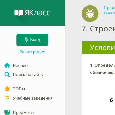
Пред
поло
7.
Строе
Вход
Услови
Регистрация
1.
Определ
Начало
обозначающ
Поиск по сайту
ТОПы
Учебные заведения
Предметы