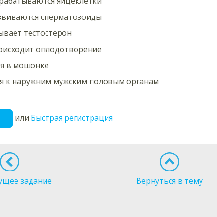
ырабатываются яйцеклетки
азвиваются сперматозоиды
ывает тестостерон
роисходит оплодотворение
ся в мошонке
ся к наружним мужским половым органам
или
Быстрая регистрация
ущее задание
Вернуться в тему