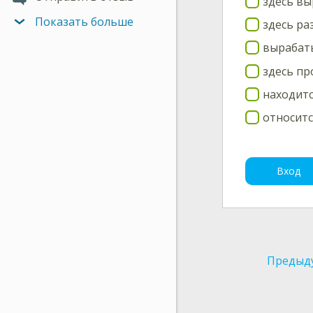
здесь в
Показать больше
здесь р
вырабат
здесь п
находит
относит
Вход
Предыд