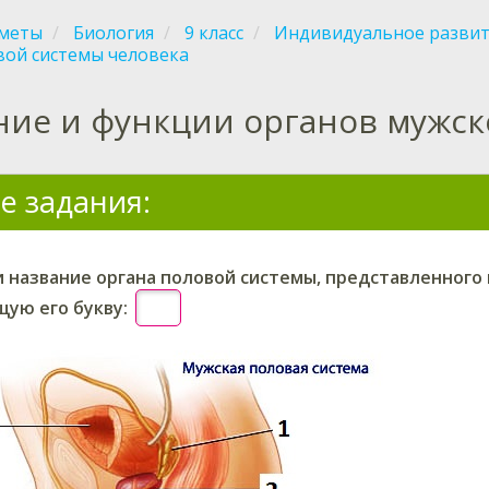
меты
Биология
9 класс
Индивидуальное развит
вой системы человека
ние и функции органов мужск
е задания:
и
название органа половой системы,
представленного 
ую его букву: