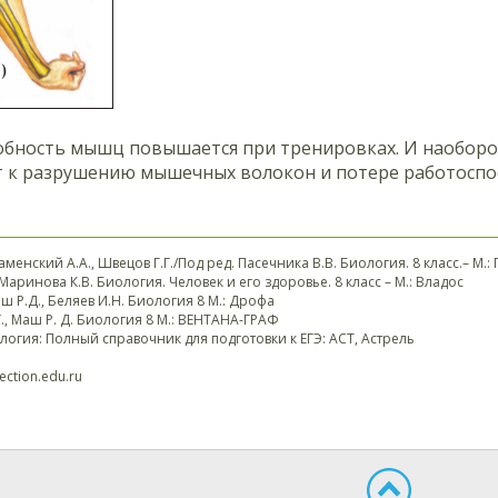
обность мышц повышается при тренировках. И наоборо
 к разрушению мышечных волокон и потере работоспо
Каменский А.А., Швецов Г.Г./Под ред. Пасечника В.В. Биология. 8 класс.– М
Маринова К.В. Биология. Человек и его здоровье. 8 класс – М.: Владос
аш Р.Д., Беляев И.Н. Биология 8 М.: Дрофа
., Маш Р. Д. Биология 8 М.: ВЕНТАНА-ГРАФ
логия: Полный справочник для подготовки к ЕГЭ: АСТ, Астрель
lection.edu.ru