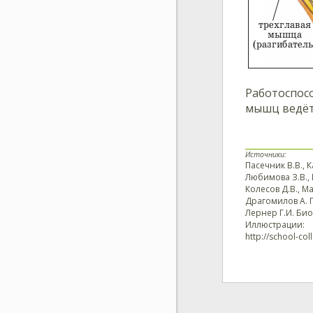
Работоспос
мышц ведёт
Источники:
Пасечник В.В., 
Любимова З.В., 
Колесов Д.В., М
Драгомилов А. Г
Лернер Г.И. Био
Иллюстрации:
http://school-col