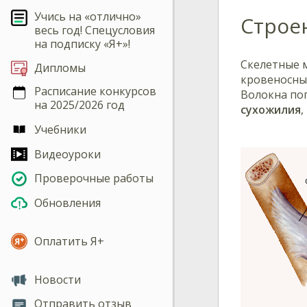
Учись на «отлично»
Строе
весь год! Спецусловия
на подписку «Я+»!
Скелетные
Дипломы
кровеносные
Расписание конкурсов
Волокна по
на 2025/2026 год
сухожилия
,
Учебники
Видеоуроки
Проверочные работы
Обновления
Оплатить Я+
Новости
Отправить отзыв