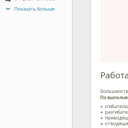
Показать больше
Работ
Большинств
По выполн
сгибатели
разгибате
приводящи
отводящие