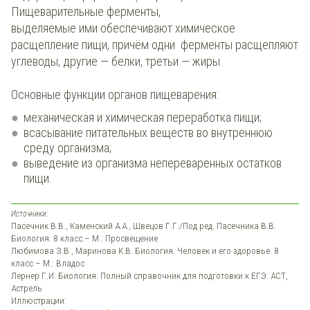
Пищеварительные ферменты,
выделяемые ими обеспечивают химическое
расщепление пищи, причём одни ферменты расщепляют
углеводы, другие — белки, третьи — жиры.
Основные функции органов пищеварения:
механическая и химическая переработка пищи;
всасывание питательных веществ во внутреннюю
среду организма;
выведение из организма непереваренных остатков
пищи.
Источники:
Пасечник В.В., Каменский А.А., Швецов Г.Г./Под ред. Пасечника В.В.
Биология. 8 класс.– М.: Просвещение
Любимова З.В., Маринова К.В. Биология. Человек и его здоровье. 8
класс – М.: Владос
Лернер Г.И. Биология: Полный справочник для подготовки к ЕГЭ: АСТ,
Астрель
Иллюстрации: