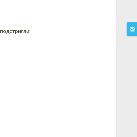
 подстригли
: