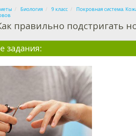
меты
Биология
9 класс
Покровная система. Кож
овов
Как правильно подстригать н
е задания: