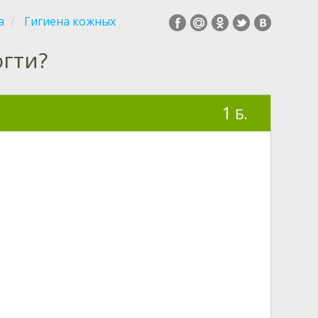
а
Гигиена кожных
огти?
1
Б.