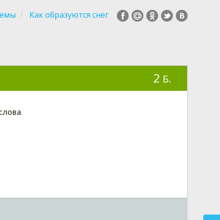
темы
Как образуются снег
2
Б.
слова
.