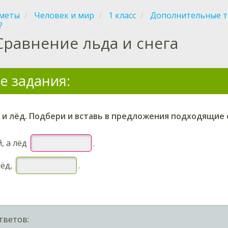
меты
Человек и мир
1 класс
Дополнительные 
?
Сравнение льда и снега
е задания:
г и лёд. Подбери и вставь в предложения подходящие 
й
, а
лёд
.
лёд,
.
тветов: