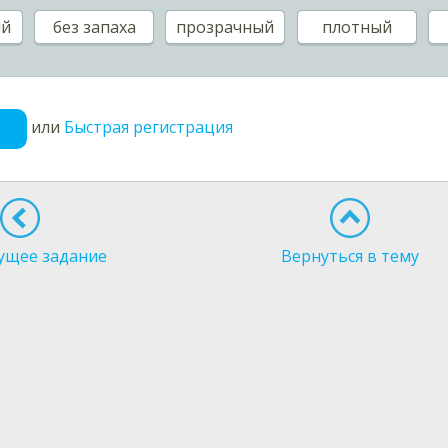
ый
без запаха
прозрачный
плотный
или
Быстрая регистрация
ущее задание
Вернуться в тему