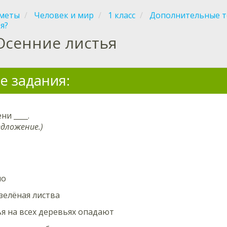
меты
Человек и мир
1 класс
Дополнительные 
я?
Осенние листья
е задания:
ени
____.
едложение.)
ло
зелёная листва
ья на всех деревьях опадают