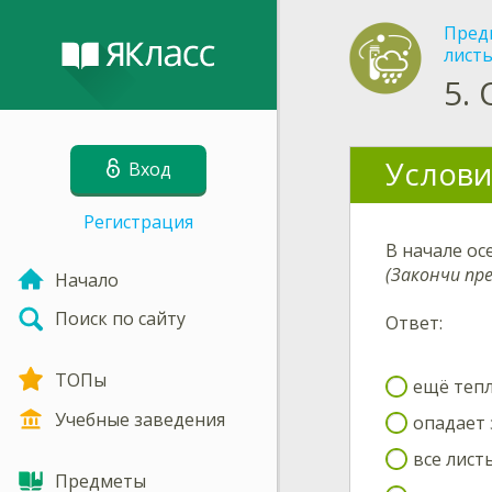
Пред
листь
5.
Услови
Вход
Регистрация
В начале ос
(Закончи пр
Начало
Поиск по сайту
Ответ:
ТОПы
ещё теп
Учебные заведения
опадает 
все лист
Предметы