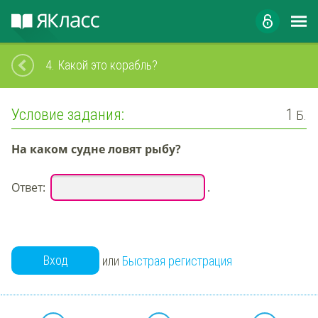
4.
Какой это корабль?
Условие задания:
1
Б.
На каком судне
ловят рыбу
?
Ответ:
.
Вход
или
Быстрая регистрация