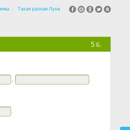
темы
Такая разная Луна
5
Б.
,
.
.