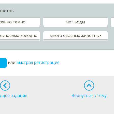
тветов:
оянно темно
нет воды
выносимо холодно
много опасных животных
или
Быстрая регистрация
ущее задание
Вернуться в тему