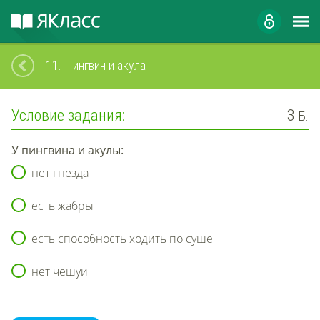
11.
Пингвин и акула
Условие задания:
3
Б.
У пингвина и акулы:
нет гнезда
есть жабры
есть способность ходить по суше
нет чешуи