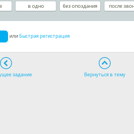
е
в одно
без опоздания
после зво
или
Быстрая регистрация
ущее задание
Вернуться в тему