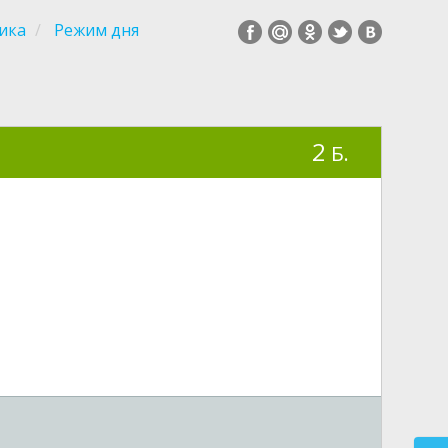
ика
Режим дня
2
Б.