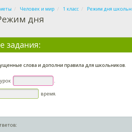
меты
Человек и мир
1 класс
Режим дня школьн
Режим дня
е задания:
ущенные слова и дополни правила для школьников
.
 урок
.
время
.
тветов: