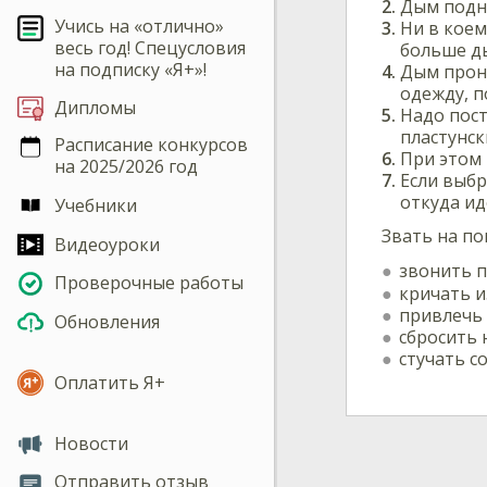
Дым подни
Учись на «отлично»
Ни в коем
весь год! Спецусловия
больше д
на подписку «Я+»!
Дым прони
одежду, п
Дипломы
Надо пост
пластунск
Расписание конкурсов
При этом 
на 2025/2026 год
Если выбр
откуда ид
Учебники
Звать на п
Видеоуроки
звонить 
Проверочные работы
кричать из
привлечь 
Обновления
сбросить 
стучать со
Оплатить Я+
Новости
Отправить отзыв