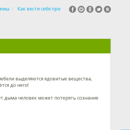
темы
Как вести себя при
мебели выделяются ядовитые вещества,
тся до него!
От дыма человек может потерять сознание