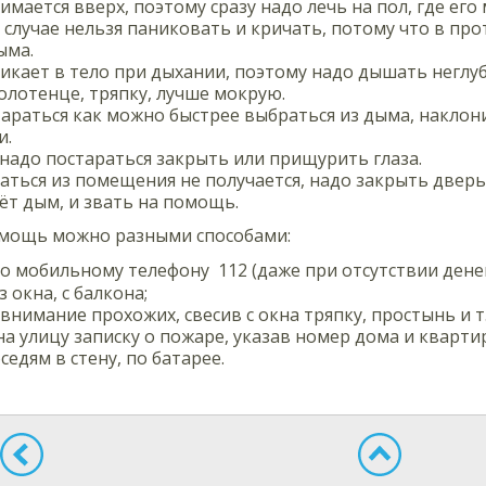
мается вверх, поэтому сразу надо лечь на пол, где его
 случае нельзя паниковать и кричать, потому что в пр
ыма.
кает в тело при дыхании, поэтому надо дышать неглуб
олотенце, тряпку, лучше мокрую.
араться как можно быстрее выбраться из дыма, наклон
и.
надо постараться закрыть или прищурить глаза.
аться из помещения не получается, надо закрыть дверь
ёт дым, и звать на помощь.
омощь можно разными способами:
по мобильному телефону
112
(даже при отсутствии денег
 окна, с балкона;
внимание прохожих, свесив с окна тряпку, простынь и т. 
на улицу записку о пожаре, указав номер дома и кварти
седям в стену, по батарее.