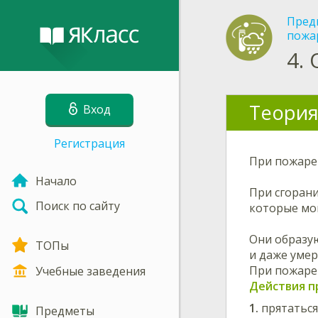
Пред
пожа
4.
Теория
Вход
Регистрация
При пожаре 
Начало
При сгоран
Поиск по сайту
которые мог
Они образу
ТОПы
и даже умер
При пожаре
Учебные заведения
Действия п
прятаться
Предметы