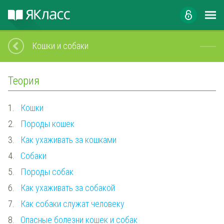
Кошки и собаки
Теория
1.
Кошки
2.
Породы кошек
3.
Как ухаживать за кошками
4.
Собаки
5.
Породы собак
6.
Как ухаживать за собакой
7.
Как собаки служат человеку
8.
Опасные болезни кошек и собак